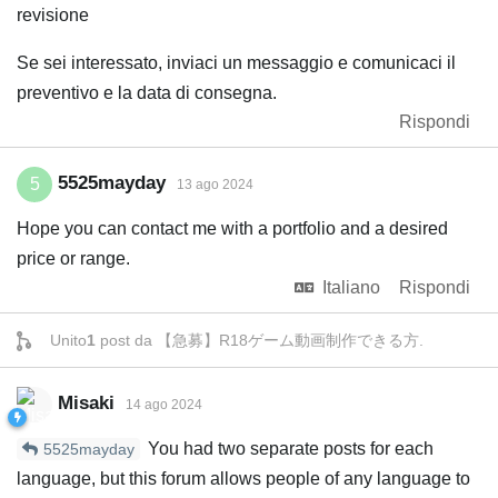
revisione
Se sei interessato, inviaci un messaggio e comunicaci il
preventivo e la data di consegna.
Rispondi
5525mayday
5
13 ago 2024
Hope you can contact me with a portfolio and a desired
price or range.
Italiano
Rispondi
Unito
1
post da
【急募】R18ゲーム動画制作できる方
.
Misaki
14 ago 2024
You had two separate posts for each
5525mayday
language, but this forum allows people of any language to