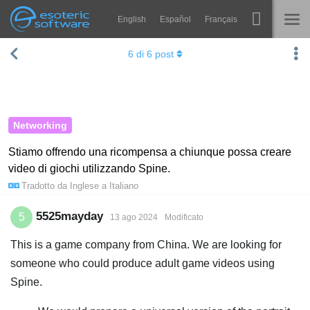
English
Español
Français
Navigation
Esoteric Software
6
di
6
post
Spine
HOME
Features
BLOG
Showcase
Networking
FORUM
Runtimes
Stiamo offrendo una ricompensa a chiunque possa creare
video di giochi utilizzando Spine.
Impara
SUPPORTO
Tradotto da
Inglese
a
Italiano
FAQ
5525mayday
5
13 ago 2024
Modificato
Prova ora
This is a game company from China. We are looking for
Acquista
someone who could produce adult game videos using
Spine.