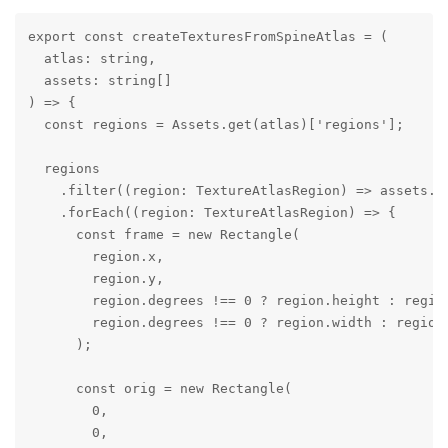
export const createTexturesFromSpineAtlas = (

  atlas: string,

  assets: string[]

) => {

  const regions = Assets.get(atlas)['regions'];

  regions

    .filter((region: TextureAtlasRegion) => assets.in
    .forEach((region: TextureAtlasRegion) => {

      const frame = new Rectangle(

        region.x,

        region.y,

        region.degrees !== 0 ? region.height : region
        region.degrees !== 0 ? region.width : region.
      );

      const orig = new Rectangle(

        0,

        0,
