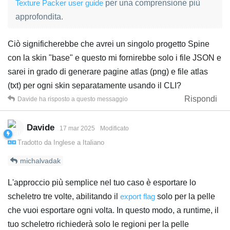
Texture Packer user guide
per una comprensione più
approfondita.
Ciò significherebbe che avrei un singolo progetto Spine
con la skin "base" e questo mi fornirebbe solo i file JSON e
sarei in grado di generare pagine atlas (png) e file atlas
(txt) per ogni skin separatamente usando il CLI?
Rispondi
Davide
ha risposto a questo messaggio
Davide
17 mar 2025
Modificato
Tradotto da
Inglese
a
Italiano
michalvadak
L'approccio più semplice nel tuo caso è esportare lo
scheletro tre volte, abilitando il
export flag
solo per la pelle
che vuoi esportare ogni volta. In questo modo, a runtime, il
tuo scheletro richiederà solo le regioni per la pelle