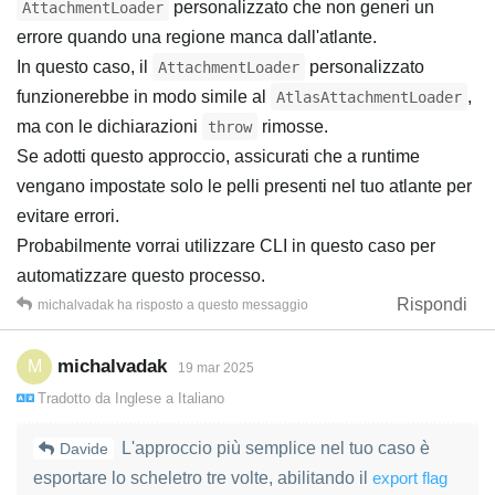
personalizzato che non generi un
AttachmentLoader
errore quando una regione manca dall'atlante.
In questo caso, il
personalizzato
AttachmentLoader
funzionerebbe in modo simile al
,
AtlasAttachmentLoader
ma con le dichiarazioni
rimosse.
throw
Se adotti questo approccio, assicurati che a runtime
vengano impostate solo le pelli presenti nel tuo atlante per
evitare errori.
Probabilmente vorrai utilizzare CLI in questo caso per
automatizzare questo processo.
Rispondi
michalvadak
ha risposto a questo messaggio
michalvadak
M
19 mar 2025
Tradotto da
Inglese
a
Italiano
L'approccio più semplice nel tuo caso è
Davide
esportare lo scheletro tre volte, abilitando il
export flag