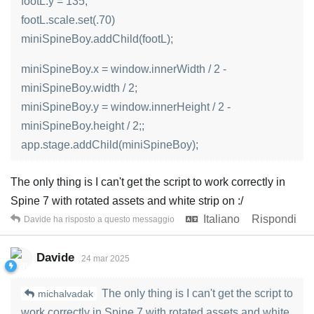
footL.y = 135;
footL.scale.set(.70)
miniSpineBoy.addChild(footL);
miniSpineBoy.x = window.innerWidth / 2 -
miniSpineBoy.width / 2;
miniSpineBoy.y = window.innerHeight / 2 -
miniSpineBoy.height / 2;;
app.stage.addChild(miniSpineBoy);
The only thing is I can't get the script to work correctly in
Spine 7 with rotated assets and white strip on :/
Italiano
Rispondi
Davide
ha risposto a questo messaggio
Davide
24 mar 2025
The only thing is I can't get the script to
michalvadak
work correctly in Spine 7 with rotated assets and white