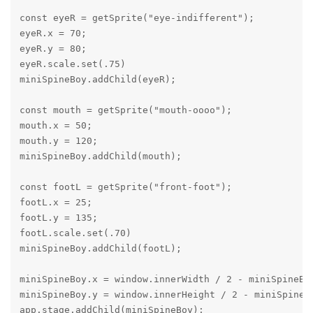
const eyeR = getSprite("eye-indifferent");

eyeR.x = 70;

eyeR.y = 80;

eyeR.scale.set(.75)

miniSpineBoy.addChild(eyeR);

const mouth = getSprite("mouth-oooo");

mouth.x = 50;

mouth.y = 120;

miniSpineBoy.addChild(mouth);

const footL = getSprite("front-foot");

footL.x = 25;

footL.y = 135;

footL.scale.set(.70)

miniSpineBoy.addChild(footL);

miniSpineBoy.x = window.innerWidth / 2 - miniSpineBoy
miniSpineBoy.y = window.innerHeight / 2 - miniSpineBo
app.stage.addChild(miniSpineBoy);