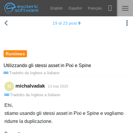
English
Español
Français
Navigation
Esoteric Software
19
di
23
post
Spine
HOME
Features
BLOG
Showcase
Runtimes
FORUM
Runtimes
Utilizzando gli stessi asset in Pixi e Spine
Tradotto da
Inglese
a
Italiano
Impara
SUPPORTO
FAQ
michalvadak
M
13 mar 2025
Tradotto da
Inglese
a
Italiano
Prova ora
Ehi,
Acquista
stiamo usando gli stessi asset in Pixi e Spine e vogliamo
ridurre la duplicazione.