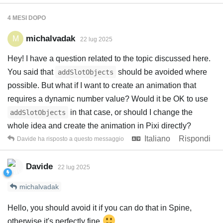
4 MESI
DOPO
michalvadak
M
22 lug 2025
Hey! I have a question related to the topic discussed here.
You said that
should be avoided where
addSlotObjects
possible. But what if I want to create an animation that
requires a dynamic number value? Would it be OK to use
in that case, or should I change the
addSlotObjects
whole idea and create the animation in Pixi directly?
Italiano
Rispondi
Davide
ha risposto a questo messaggio
Davide
22 lug 2025
michalvadak
Hello, you should avoid it if you can do that in Spine,
otherwise it's perfectly fine