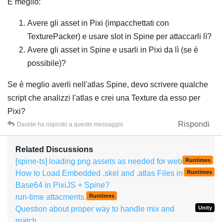
È meglio:
Avere gli asset in Pixi (impacchettati con
TexturePacker) e usare slot in Spine per attaccarli lì?
Avere gli asset in Spine e usarli in Pixi da lì (se è
possibile)?
Se è meglio averli nell'atlas Spine, devo scrivere qualche
script che analizzi l'atlas e crei una Texture da esso per
Pixi?
Rispondi
Davide
ha risposto a questo messaggio
Related Discussions
[spine-ts] loading png assets as needed for web
Runtimes
How to Load Embedded .skel and .atlas Files in
Runtimes
Base64 in PixiJS + Spine?
run-time attacments.
Runtimes
Question about proper way to handle mix and
Unity
match