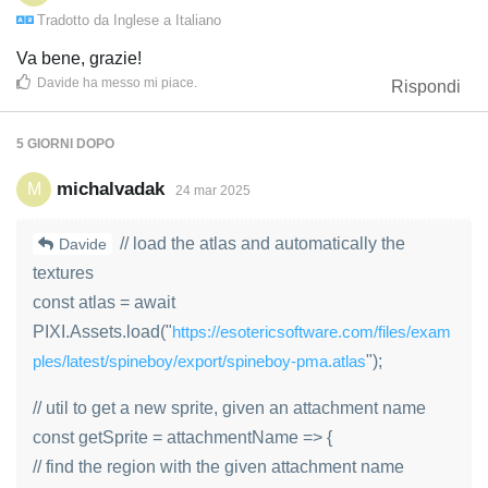
Tradotto da
Inglese
a
Italiano
Va bene, grazie!
Davide
ha messo mi piace
.
Rispondi
5 GIORNI
DOPO
michalvadak
M
24 mar 2025
// load the atlas and automatically the
Davide
textures
const atlas = await
PIXI.Assets.load("
https://esotericsoftware.com/files/exam
ples/latest/spineboy/export/spineboy-pma.atlas
");
// util to get a new sprite, given an attachment name
const getSprite = attachmentName => {
// find the region with the given attachment name