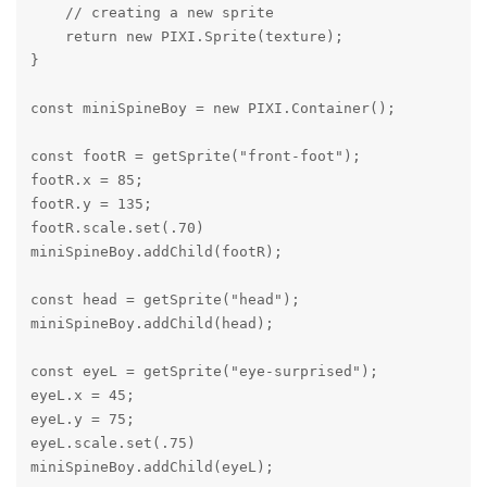
    // creating a new sprite

    return new PIXI.Sprite(texture);

}

const miniSpineBoy = new PIXI.Container();

const footR = getSprite("front-foot");

footR.x = 85;

footR.y = 135;

footR.scale.set(.70)

miniSpineBoy.addChild(footR);

const head = getSprite("head");

miniSpineBoy.addChild(head);

const eyeL = getSprite("eye-surprised");

eyeL.x = 45;

eyeL.y = 75;

eyeL.scale.set(.75)

miniSpineBoy.addChild(eyeL);
