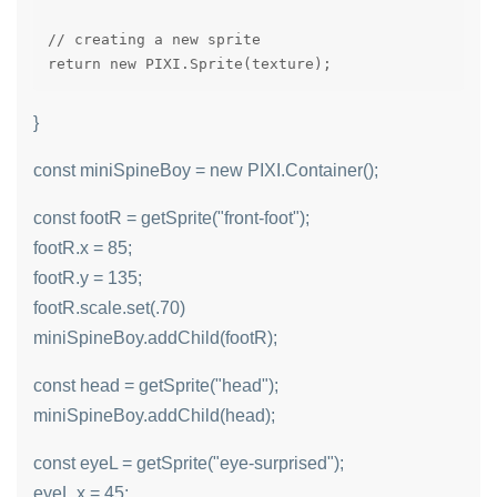
// creating a new sprite

return new PIXI.Sprite(texture);
}
const miniSpineBoy = new PIXI.Container();
const footR = getSprite("front-foot");
footR.x = 85;
footR.y = 135;
footR.scale.set(.70)
miniSpineBoy.addChild(footR);
const head = getSprite("head");
miniSpineBoy.addChild(head);
const eyeL = getSprite("eye-surprised");
eyeL.x = 45;