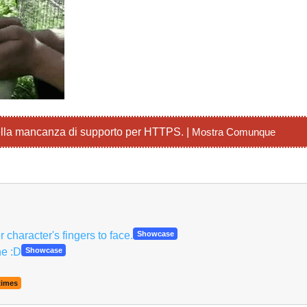
lla mancanza di supporto per HTTPS. |
Mostra Comunque
Italiano
character's fingers to face.
Showcase
ne :D
Showcase
imes