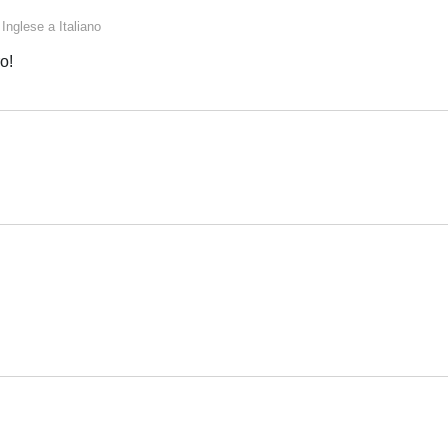
a
Inglese
a
Italiano
o!
Italiano
Italiano