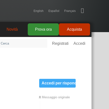
English
Español
Français
Novità
Prova ora
Acquista
Registrati
Accedi
Accedi per rispondere
Messaggio originale