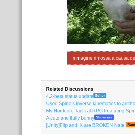
Immagine rimossa a causa de
Related Discussions
4.2-beta status update
Editor
Used Spine's inverse kinematics to anchor 
My Hardcore Tactical RPG Featuring Spi
A cute and fluffy bunny
Showcase
[Unity]Flip and IK are BROKEN Nate!
Runt