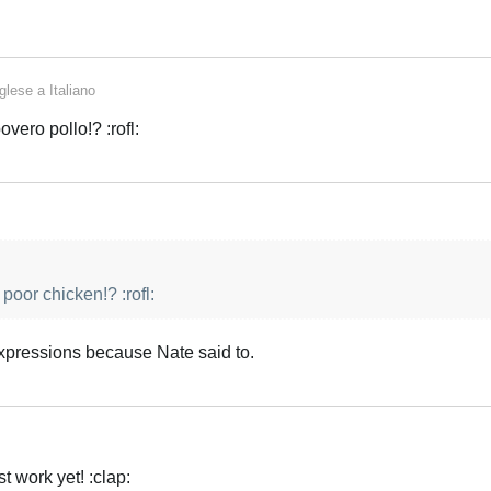
glese
a
Italiano
vero pollo!? :rofl:
poor chicken!? :rofl:
xpressions because Nate said to.
Italiano
t work yet! :clap: