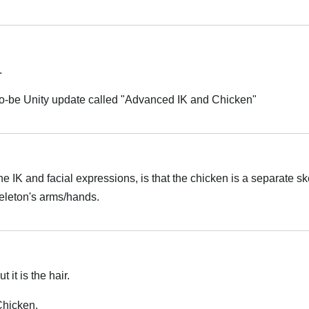
Italiano
.
-to-be Unity update called "Advanced IK and Chicken"
Italiano
he IK and facial expressions, is that the chicken is a separate s
eleton's arms/hands.
Italiano
 it is the hair.
 Chicken.