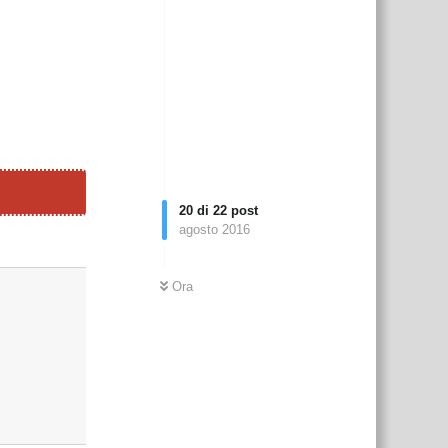
20
di
22
post
agosto 2016
Rispondi
Ora