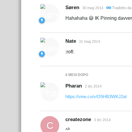
Søren
Tradotto d
30 mag 2014
Hahahaha 😃 IK Pinning davver
Nate
31 mag 2014
:rofl:
6 MESI
DOPO
Pharan
2 dic 2014
https://vine.co/v/O5HB3WKJ2al
createzone
3 dic 2014
C
b
^