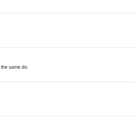
Italiano
Italiano
 the same do.
Italiano
Italiano