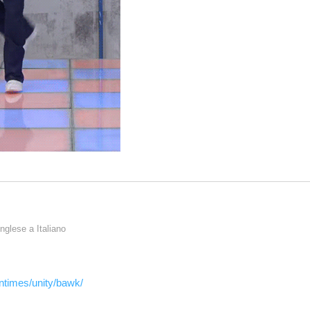
Italiano
Inglese
a
Italiano
untimes/unity/bawk/