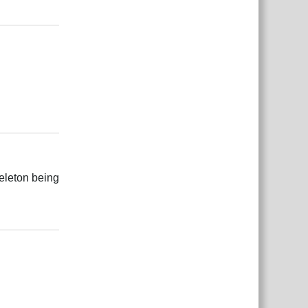
Rispondi
Rispondi
keleton being
Rispondi