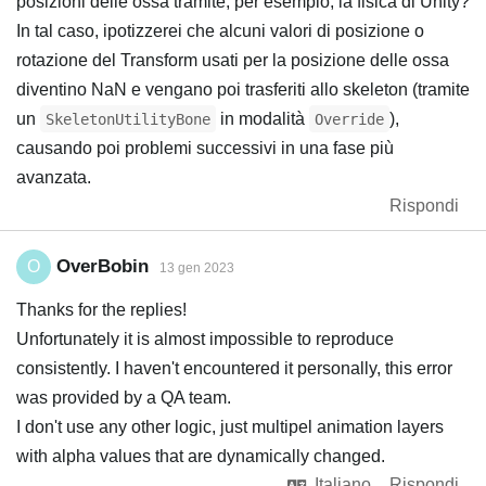
posizioni delle ossa tramite, per esempio, la fisica di Unity?
In tal caso, ipotizzerei che alcuni valori di posizione o
rotazione del Transform usati per la posizione delle ossa
diventino NaN e vengano poi trasferiti allo skeleton (tramite
un
in modalità
),
SkeletonUtilityBone
Override
causando poi problemi successivi in una fase più
avanzata.
Rispondi
OverBobin
O
13 gen 2023
Thanks for the replies!
Unfortunately it is almost impossible to reproduce
consistently. I haven't encountered it personally, this error
was provided by a QA team.
I don't use any other logic, just multipel animation layers
with alpha values that are dynamically changed.
Italiano
Rispondi