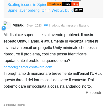
Scaling issues in Spine
Runtimes
Unity
Bug
Spine layer order glitch in WebGL build
Unity
Misaki
Tradotto da
Inglese
a
Italiano
5 gen 2023
Mi dispiace sapere che stai avendo problemi. Il nostro
esperto Unity, Harald, è attualmente in vacanza. Potresti
inviarci via email un progetto Unity minimale che possa
riprodurre il problema, così che possa identificare
rapidamente il problema quando torna?
contact@esotericsoftware.com
Ti preghiamo di menzionare brevemente nell'email l'URL di
questo thread del forum, così da avere il contesto. Poi
potremo dare un'occhiata a cosa sta andando storto.
Rispondi
4 GIORNI
DOPO