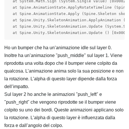
  at System.Math.Sign (System.Single value) [0x00028]
  at Spine.AnimationState.ApplyRotateTimeline (Spine
  at Spine.AnimationState.Apply (Spine.Skeleton skel
  at Spine.Unity.SkeletonAnimation.ApplyAnimation () 
  at Spine.Unity.SkeletonAnimation.Update (System.Si
  at Spine.Unity.SkeletonAnimation.Update () [0x0002
Ho un bumper che ha un’animazione idle sul layer 0.
Inoltre ha un’animazione "push_middle" sul layer 1. Viene
riprodotta una volta dopo che il bumper viene colpito da
qualcosa. L’animazione anima solo la sua posizione e non
la rotazione. L’alpha di questo layer dipende dalla forza
dell’impatto.
Sul layer 2 ho anche le animazioni "push_left" e
"push_right" che vengono riprodotte se il bumper viene
colpito su uno dei bordi. Queste animazioni applicano solo
la rotazione. L’alpha di questo layer è influenzata dalla
forza e dall’angolo del colpo.