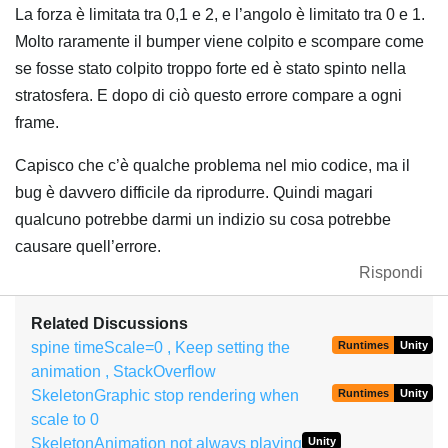
La forza è limitata tra 0,1 e 2, e l’angolo è limitato tra 0 e 1.
Molto raramente il bumper viene colpito e scompare come
se fosse stato colpito troppo forte ed è stato spinto nella
stratosfera. E dopo di ciò questo errore compare a ogni
frame.
Capisco che c’è qualche problema nel mio codice, ma il
bug è davvero difficile da riprodurre. Quindi magari
qualcuno potrebbe darmi un indizio su cosa potrebbe
causare quell’errore.
Rispondi
Related Discussions
spine timeScale=0 , Keep setting the
Runtimes
Unity
animation , StackOverflow
SkeletonGraphic stop rendering when
Runtimes
Unity
scale to 0
SkeletonAnimation not always playing
Unity