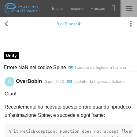
English
Español
Français
Navigation
Esoteric Software
9
di
9
post
Spine
HOME
Features
BLOG
Showcase
Unity
FORUM
Runtimes
Errore NaN nel codice Spine
Tradotto da
Inglese
a
Italiano
Impara
SUPPORTO
OverBobin
O
Tradotto da
Inglese
a
Italiano
5 gen 2023
FAQ
Ciao!
Prova ora
Recentemente ho ricevuto questo errore quando riproduco
Acquista
un’animazione Spine, e succede a ogni frame:
ArithmeticException: Function does not accept floatin