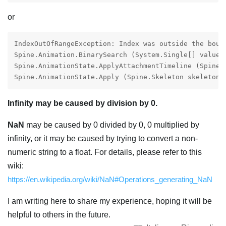
or
IndexOutOfRangeException: Index was outside the bound
Spine.Animation.BinarySearch (System.Single[] values
Spine.AnimationState.ApplyAttachmentTimeline (Spine.
Spine.AnimationState.Apply (Spine.Skeleton skeleton)
Infinity may be caused by division by 0.
NaN
may be caused by 0 divided by 0, 0 multiplied by
infinity, or it may be caused by trying to convert a non-
numeric string to a float. For details, please refer to this
wiki:
https://en.wikipedia.org/wiki/NaN#Operations_generating_NaN
I am writing here to share my experience, hoping it will be
helpful to others in the future.