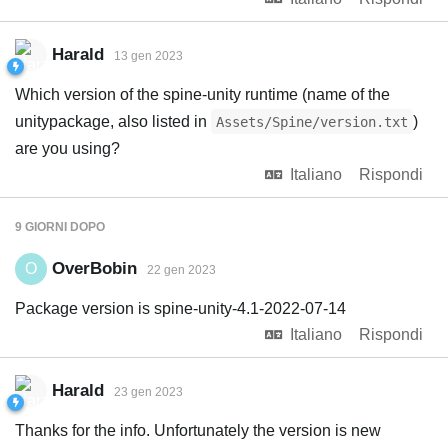
Harald
13 gen 2023
Which version of the spine-unity runtime (name of the
unitypackage, also listed in
)
Assets/Spine/version.txt
are you using?
Italiano
Rispondi
9 GIORNI
DOPO
OverBobin
O
22 gen 2023
Package version is spine-unity-4.1-2022-07-14
Italiano
Rispondi
Harald
23 gen 2023
Thanks for the info. Unfortunately the version is new