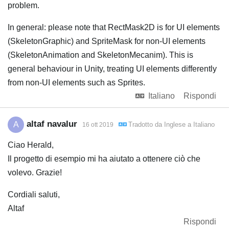
problem.
In general: please note that RectMask2D is for UI elements
(SkeletonGraphic) and SpriteMask for non-UI elements
(SkeletonAnimation and SkeletonMecanim). This is
general behaviour in Unity, treating UI elements differently
from non-UI elements such as Sprites.
Italiano
Rispondi
altaf navalur
A
Tradotto da
Inglese
a
Italiano
16 ott 2019
Ciao Herald,
Il progetto di esempio mi ha aiutato a ottenere ciò che
volevo. Grazie!
Cordiali saluti,
Altaf
Rispondi