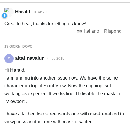
Harald
16 ott 2019
Great to hear, thanks for letting us know!
Italiano
Rispondi
19 GIORNI
DOPO
altaf navalur
A
4 nov 2019
Hi Harald,
I am running into another issue now. We have the spine
character on top of ScrollView. Now the clipping isnt
working as expected. It works fine if I disable the mask in
"Viewport".
I have attached two screenshots one with mask enabled in
viewport & another one with mask disabled.