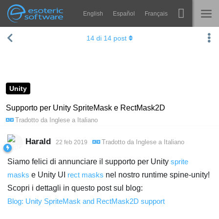
English
Español
Français
Navigation
Esoteric Software
14
di
14
post
Spine
HOME
Features
BLOG
Showcase
Unity
FORUM
Runtimes
Supporto per Unity SpriteMask e RectMask2D
Tradotto da
Inglese
a
Italiano
Impara
SUPPORTO
FAQ
Harald
Tradotto da
Inglese
a
Italiano
22 feb 2019
Prova ora
Siamo felici di annunciare il supporto per Unity
sprite
masks
e Unity UI
rect masks
nel nostro runtime spine-unity!
Acquista
Scopri i dettagli in questo post sul blog:
Blog: Unity SpriteMask and RectMask2D support