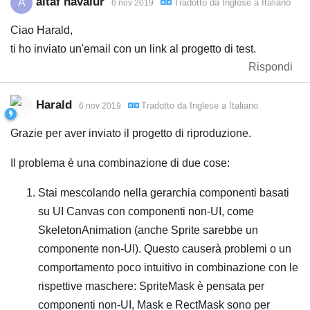
altaf navalur
A
Tradotto da
Inglese
a
Italiano
6 nov 2019
Ciao Harald,
ti ho inviato un'email con un link al progetto di test.
Rispondi
Harald
Tradotto da
Inglese
a
Italiano
6 nov 2019
Grazie per aver inviato il progetto di riproduzione.
Il problema è una combinazione di due cose:
Stai mescolando nella gerarchia componenti basati
su UI Canvas con componenti non-UI, come
SkeletonAnimation (anche Sprite sarebbe un
componente non-UI). Questo causerà problemi o un
comportamento poco intuitivo in combinazione con le
rispettive maschere: SpriteMask è pensata per
componenti non-UI, Mask e RectMask sono per