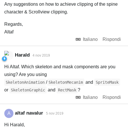
Any suggestions on how to achieve clipping of the spine
character & Scrollview clipping.
Regards,
Altaf
Italiano
Rispondi
Harald
4 nov 2019
Hi Altaf. Which skeleton and mask components are you
using? Are you using
/
and
SkeletonAnimation
SkeletonMecanim
SpriteMask
or
and
?
SkeletonGraphic
RectMask
Italiano
Rispondi
altaf navalur
A
5 nov 2019
Hi Harald,