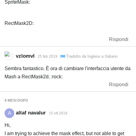
SpriteMask:
RectMask2D:
Rispondi
vzlomvl
Tradotto da
Inglese
a
Italiano
25 feb 2019
Sembra fantastico. È ora di cambiare l'interfaccia utente da
Mash a RectMask2d. :rock:
Rispondi
8 MESI
DOPO
altaf navalur
A
15 ott 2019
Hi,
I am trying to achieve the mask effect, but not able to get